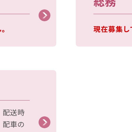
総務
ん。
現在募集し
、配送時
、配⾞の