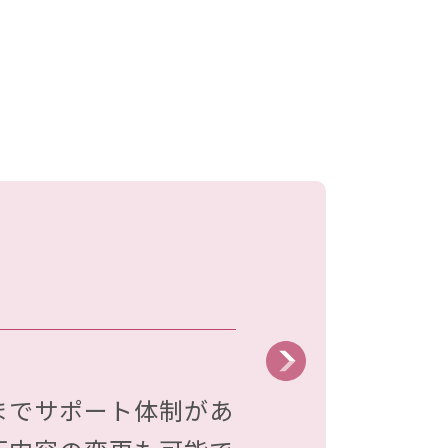
）
までサポート体制があ