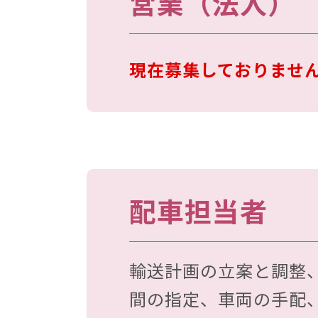
営業（法人）
現在募集しておりませ
配⾞担当者
輸送計画の⽴案と調整
間の指定、⾞両の⼿配