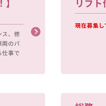
！】
リフト
現在募集し
ンス、修
車両のパ
る仕事で